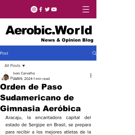
Aerobic.
World
News & Opinion Blog
Post
All Posts
Ivan Carvalho
All Posts
Jun 9, 2024
1 min read
Orden de Paso
news
Sudamericano de
results
Gimnasia Aeróbica
Aracaju, la encantadora capital del 
estado de Sergipe en Brasil, se prepara 
para recibir a los mejores atletas de la 