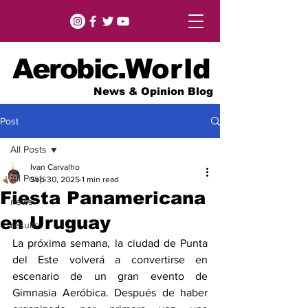
Aerobic.
World
News & Opinion Blog
Post
All Posts
Ivan Carvalho
All Posts
Sep 30, 2025
1 min read
Fiesta Panamericana
news
en Uruguay
results
La próxima semana, la ciudad de Punta 
del Este volverá a convertirse en 
escenario de un gran evento de 
Gimnasia Aeróbica. Después de haber 